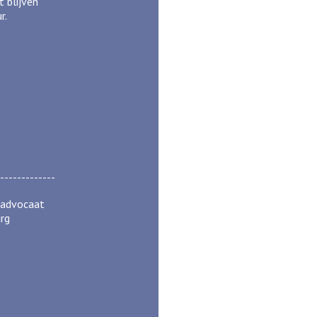
t blijven
r.
-------------
s advocaat
rg