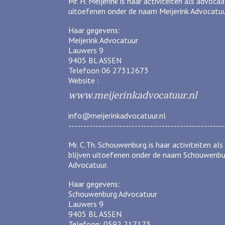
Mr. H. Meijerink is haar activiteiten als advocaa
uitoefenen onder de naam Meijerink Advocatuu
Haar gegevens:
Meijerink Advocatuur
Lauwers 9
9405 BL ASSEN
Telefoon 06 27312673
Website :
www.meijerinkadvocatuur.nl
info@meijerinkadvocatuur.nl
----------------------------------------------------
Mr. C.Th. Schouwenburg is haar activiteiten al
blijven uitoefenen onder de naam Schouwenbu
Advocatuur.
Haar gegevens:
Schouwenburg Advocatuur
Lauwers 9
9405 BL ASSEN
Telefoon: 0592 217173